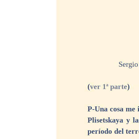
 Sergi
(
ver 1ª parte
)
P-Una cosa me i
Plisetskaya y l
período del terr