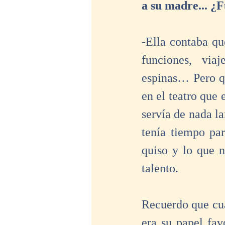
a su madre... ¿
-Ella contaba qu
funciones, viaj
espinas… Pero qu
en el teatro que 
servía de nada la
tenía tiempo pa
quiso y lo que n
talento. 
Recuerdo que cuan
era su papel fav