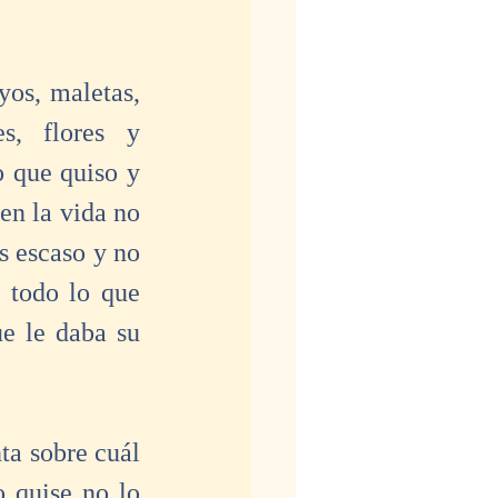
os, maletas, 
s, flores y 
 que quiso y 
en la vida no 
s escaso y no 
 todo lo que 
e le daba su 
a sobre cuál 
 quise no lo 