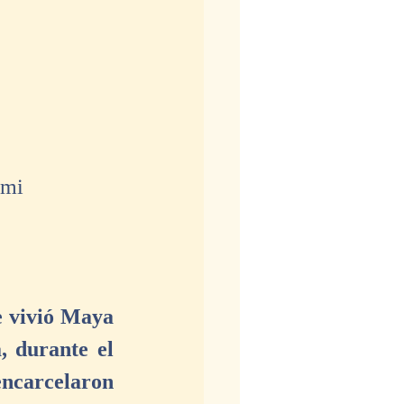
ami 
e vivió Maya 
, durante el 
encarcelaron 