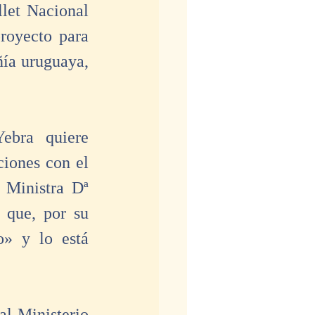
let Nacional 
royecto para 
ía uruguaya, 
ebra quiere 
iones con el 
 Ministra Dª 
que, por su 
 y lo está 
l Ministerio 