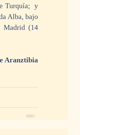
 Turquía;  y 
da Alba, bajo 
e Madrid (14 
de Aranztibia