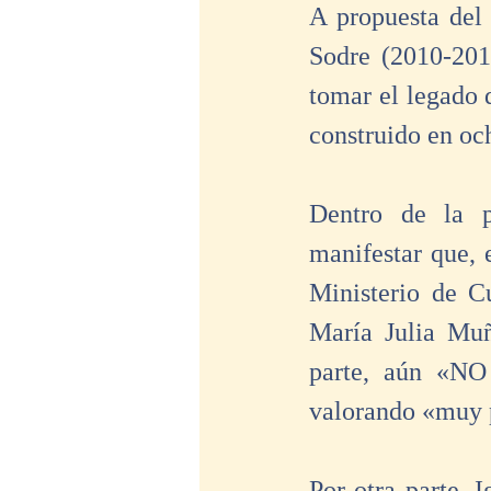
A propuesta del 
Sodre (2010-2017
tomar el legado 
construido en oc
Dentro de la p
manifestar que, 
Ministerio de C
María Julia Muñ
parte, aún «N
valorando «muy 
Por otra parte, 