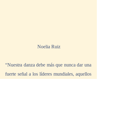
 Noelia Ruiz
“Nuestra danza debe más que nunca dar una 
fuerte señal a los líderes mundiales, aquellos 
a quienes se les confía salvaguardar y 
mejorar las condiciones de vida, de que 
somos un ejército de pensadores furiosos y 
que nuestro propósito se esfuerza por 
cambiar el mundo paso a paso.