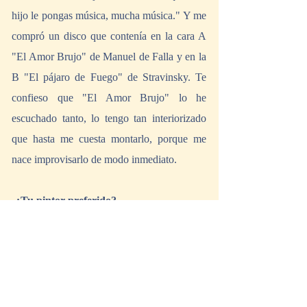
hijo le pongas música, mucha música." Y me 
compró un disco que contenía en la cara A 
"El Amor Brujo" de Manuel de Falla y en la 
B "El pájaro de Fuego" de Stravinsky. Te 
confieso que "El Amor Brujo" lo he 
escuchado tanto, lo tengo tan interiorizado 
que hasta me cuesta montarlo, porque me 
nace improvisarlo de modo inmediato.
-
¿Tu pintor preferido?
-Veláquez.
-¿Tu héroe de la vida real?
-Mis padres.