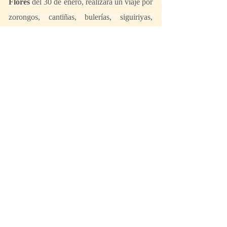
Flores 
del 30 de enero, realizará un viaje por 
zorongos, cantiñas, bulerías, siguiriyas, 
farrucas… con un marcado acento jerezano 
y gaditano. 
David Coria
El homenaje al Corral de la Morería lo 