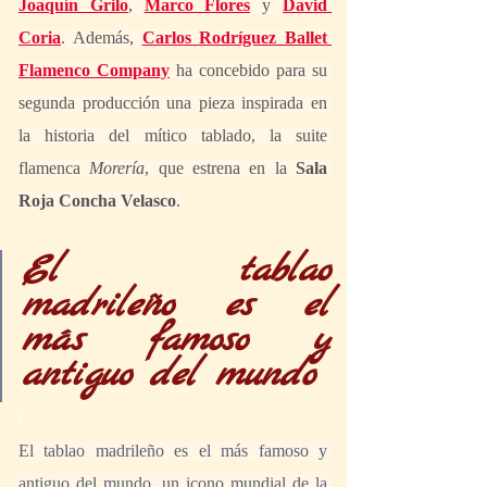
Joaquín Grilo
, 
Marco Flores
 y 
David 
Coria
. Además, 
Carlos Rodríguez Ballet 
Flamenco Company
 ha concebido para su 
segunda producción una pieza inspirada en 
la historia del mítico tablado, la suite 
flamenca 
Morería
, que estrena en la 
Sala 
Roja Concha Velasco
.
El tablao 
madrileño es el 
más famoso y 
antiguo del mundo
El tablao madrileño es el más famoso y 
antiguo del mundo, un icono mundial de la 