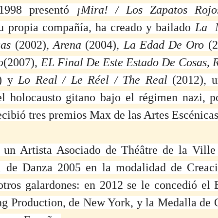
1998 presentó 
¡Mira! / Los Zapatos Rojo
u propia compañía, ha creado y bailado 
La  
cas
 (2002), 
Arena
 (2004), 
La Edad De Oro
 (
o
(2007), 
EL Final De Este Estado De Cosas, 
) y 
Lo Real / Le Réel / The Real
 (2012), u
el holocausto gitano bajo el régimen nazi, po
cibió tres premios Max de las Artes Escénicas
 un Artista Asociado de Théâtre de la Ville 
 de Danza 2005 en la modalidad de Creació
tros galardones: en 2012 se le concedió el 
ng Production, de New York, y la Medalla de O