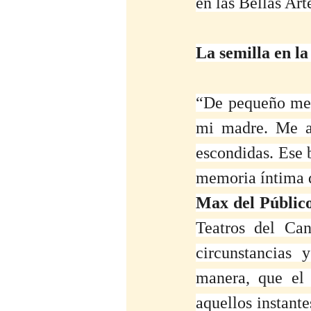
en las Bellas Art
La semilla en la
“De pequeño me e
mi madre. Me ad
escondidas. Ese b
memoria íntima d
Max del Públic
Teatros del Can
circunstancias 
manera, que el 
aquellos instante