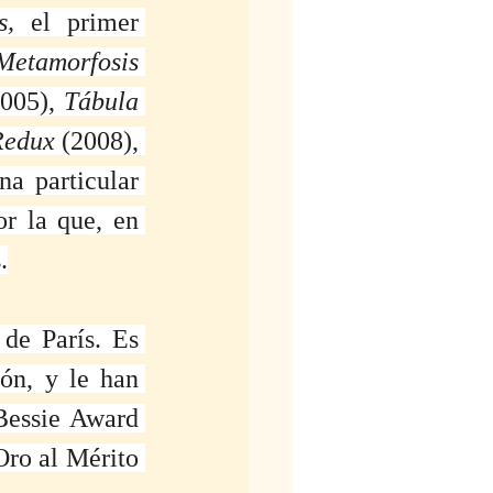
s,
 el primer 
Metamorfosis
2005), 
Tábula 
Redux
 (2008), 
na particular 
r la que, en 
.
de París. Es 
n, y le han 
Bessie Award 
ro al Mérito 