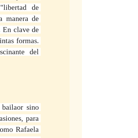
libertad de 
a manera de 
 En clave de 
intas formas. 
scinante del 
ailaor sino 
siones, para 
como Rafaela 