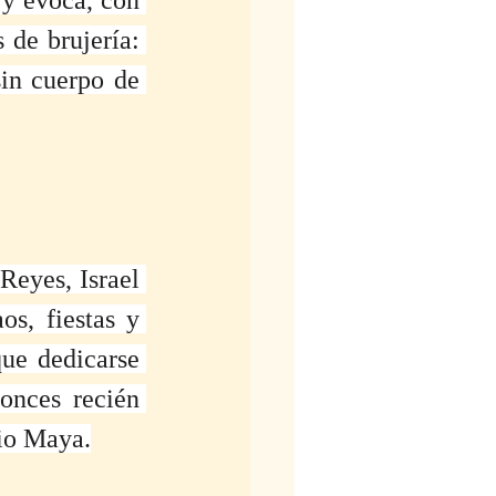
 de brujería: 
in cuerpo de 
eyes, Israel 
s, fiestas y 
ue dedicarse 
nces recién 
io Maya.