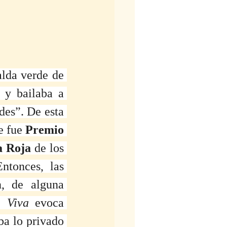
lda verde de 
y bailaba a 
es”. De esta 
e fue 
Premio 
a Roja
 de los 
Entonces, las 
, de alguna 
. 
Viva
 evoca 
ba lo privado 