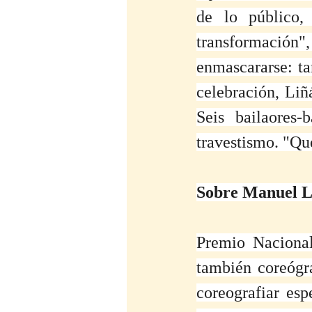
de lo público,
transformación"
enmascararse: t
celebración, Liñá
Seis bailaores-
travestismo. "Q
Sobre Manuel L
Premio Nacional
también coreógra
coreografiar es