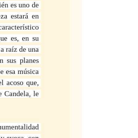
én es uno de 
za estará en 
aracterístico 
ue es, en su 
 raíz de una 
n sus planes 
ue esa música 
l acoso que, 
 Candela, le 
umentalidad 
 y evoca, con 