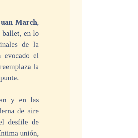
Juan March
, 
 ballet, en lo 
nales de la 
n evocado el 
reemplaza la 
apunte.
an y en las 
erna de aire 
l desfile de 
ntima unión, 