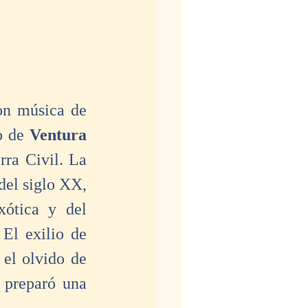
es un ballet con música de 
o de 
Ventura 
ra Civil. La 
del siglo XX, 
ótica y del 
El exilio de 
el olvido de 
 preparó una 