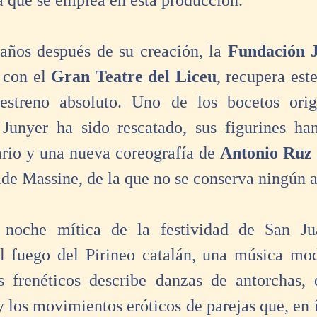
ca que se emplea en esta producción.
años después de su creación, la 
Fundación 
con el 
Gran Teatre del Liceu
, recupera este
streno absoluto. Uno de los bocetos origi
 Junyer ha sido rescatado, sus figurines ha
ario y una nueva coreografía de 
Antonio Ruz 
ide Massine, de la que no se conserva ningún 
 noche mítica de la festividad de San Ju
l fuego del Pirineo catalán, una música mod
 frenéticos describe danzas de antorchas, e
 los movimientos eróticos de parejas que, en í