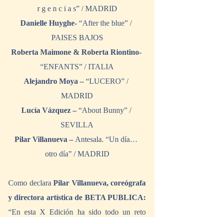
r g e n c i a s” / MADRID
Danielle Huyghe- 
“After the blue” / 
PAISES BAJOS
Roberta Maimone & Roberta Riontino- 
“ENFANTS” / ITALIA
Alejandro Moya – 
“LUCERO” / 
MADRID
Lucía Vázquez – 
“About Bunny” / 
SEVILLA
Pilar Villanueva – 
Antesala. “Un día… 
otro día” / MADRID
Como declara 
Pilar Villanueva, coreógrafa 
y directora artística de BETA PUBLICA:
“En esta X Edición ha sido todo un reto 