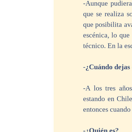
-Aunque pudiera 
que se realiza s
que posibilita av
escénica, lo que 
técnico. En la es
-
¿Cuándo dejas e
-A los tres año
estando en Chil
entonces cuando 
-¿Quién es?