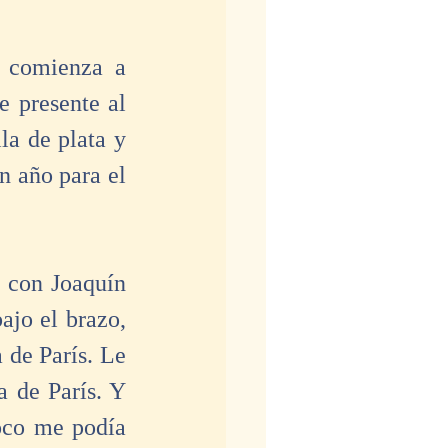
 comienza a 
 presente al 
a de plata y 
 año para el 
 con Joaquín 
jo el brazo, 
de París. Le 
 de París. Y 
oco me podía 