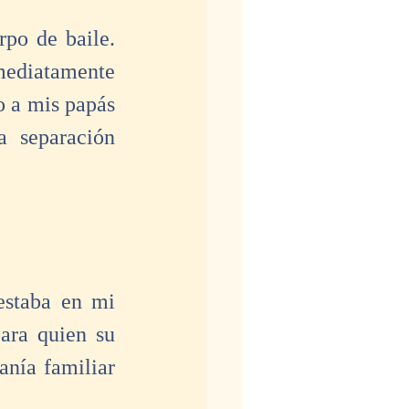
po de baile. 
mediatamente 
o a mis papás 
 separación 
estaba en mi 
ara quien su 
anía familiar 