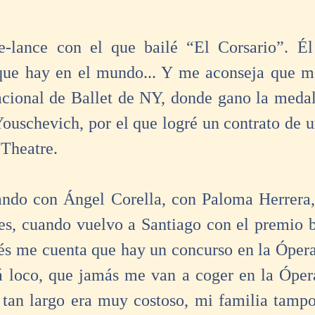
ee-lance con el que bailé “El Corsario”. Él
que hay en el mundo... Y me aconseja que me
cional de Ballet de NY, donde gano la medall
ouschevich, por el que logré un contrato de un
Theatre. 
ando con Ángel Corella, con Paloma Herrera,
es, cuando vuelvo a Santiago con el premio ba
és me cuenta que hay un concurso en la Ópera 
á loco, que jamás me van a coger en la Ópera
 tan largo era muy costoso, mi familia tamp