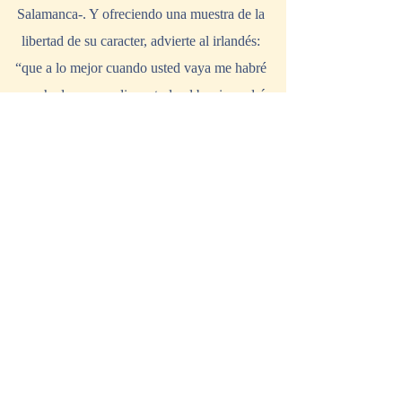
Salamanca-. Y ofreciendo una muestra de la 
libertad de su caracter, advierte al irlandés: 
“que a lo mejor cuando usted vaya me habré 
marchado ya y nadie en todo el barrio podrá 
decirle donde vive Agustina Escudero. 
La 
vida para nosotros es una contínua 
aventura; por ello no acertamos a 
comprender a aquellos que siempre viven 
y mueren en sus casas.
 Yendo de aquí para 
allá vemos muchas cosas hermosas y 
sabemos dialogar con la naturaleza; el 
trabajo que Dios nos impuso es el ir errantes 
hasta la muerte (…)” 
Starkie le pregunta por su hija María
: 