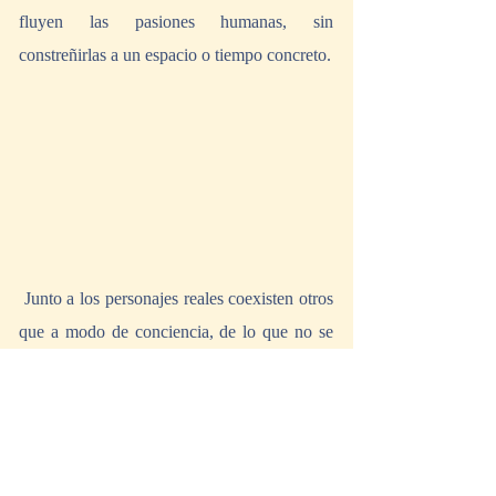
fluyen las pasiones humanas, sin 
constreñirlas a un espacio o tiempo concreto. 
 Junto a los personajes reales coexisten otros 
que a modo de conciencia, de lo que no se 
ve pero se siente, aparecen a lo largo de la 
representación. Son un niño y una sombra. 
El espacio se torna sugerente. El final de este 
primer acto es abrupto, pero no lo vamos a 