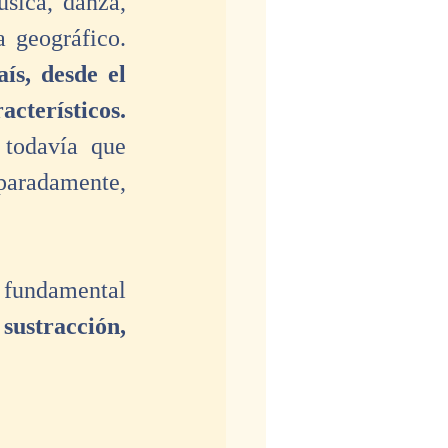
sica, danza, 
vestuario, escenografía- sino también desde el punto de vista geográfico. 
ís, desde el 
acterísticos.
todavía que 
paradamente, 
 fundamental 
sustracción, 