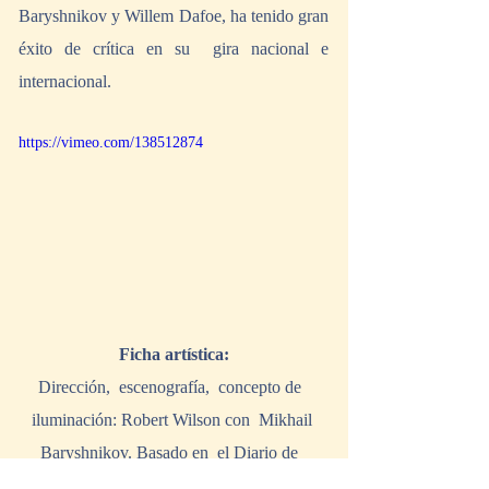
Baryshnikov y Willem Dafoe, ha tenido gran 
éxito de crítica en su  gira nacional e 
internacional.
https://vimeo.com/138512874
Ficha artística:
Dirección,  escenografía,  concepto de  
iluminación: Robert Wilson con  Mikhail 
Baryshnikov. Basado en  el Diario de  
Vaslav Nijinsky. Texto de Christian Dumais-