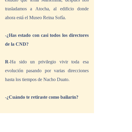
trasladamos a Atocha, al edificio donde 
ahora está el Museo Reina Sofía.
-¿Has estado con casi todos los directores 
de la CND?
R
-Ha sido un privilegio vivir toda esa 
evolución pasando por varias direcciones 
hasta los tiempos de Nacho Duato.
-¿Cuándo te retiraste como bailarín?
R
-A los 36 años mis rodillas decidieron que 
no podían seguir el ritmo de trabajo de la 