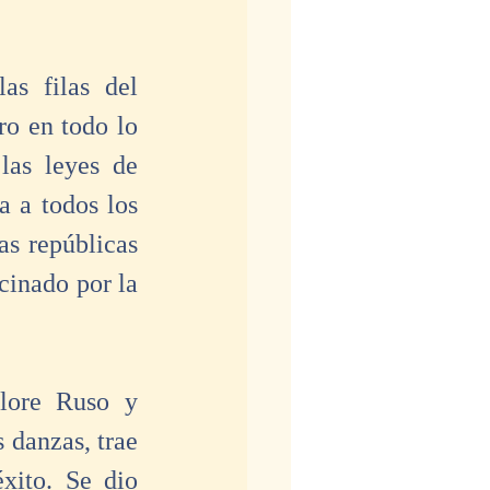
s filas del 
o en todo lo 
as leyes de 
 a todos los 
s repúblicas 
cinado por la 
lore Ruso y 
danzas, trae 
ito. Se dio 