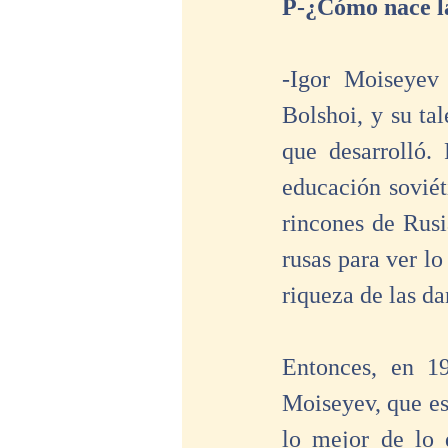
P-¿Cómo nace la
-Igor Moiseyev 
Bolshoi, y su ta
que desarrolló.
educación soviét
rincones de Rusi
rusas para ver lo
riqueza de las da
Entonces, en 19
Moiseyev, que est
lo mejor de lo 