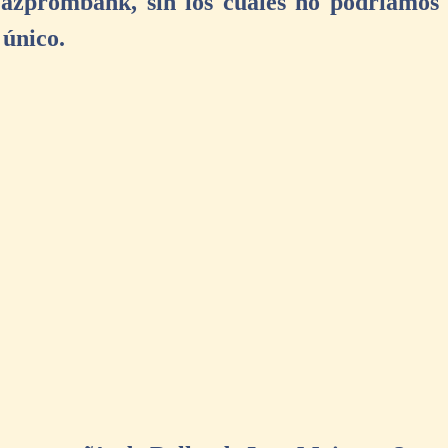
azprombank, sin los cuales no podríamos d
 único.