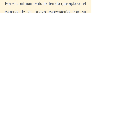
Por el confinamiento ha tenido que aplazar el 
estreno de su nuevo espectáculo con su 
compañía de danza que tenía previsto para el 
día 25 de abril.
+Info.
Créditos
Montaje y postproducción: María Salgado 
Gispert.
Postproducción de sonido: Francisco Ruiz 
Musulén.
Fotos Antonio Najarro: Asier Rua.