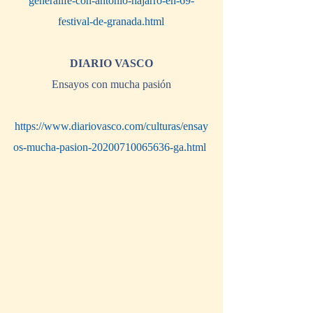
generalife-con-antonio-najarro-en-69-
festival-de-granada.html
DIARIO VASCO
Ensayos con mucha pasión
https://www.diariovasco.com/culturas/ensay
os-mucha-pasion-20200710065636-ga.html 