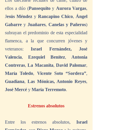
Los diecisiete recitales de cante, cuatro de 
ellos a dúo (
Pansequito
 y 
Aurora Vargas
, 
J
esús Méndez 
y 
Rancapino Chico
, 
Ángel 
Gabarre
 y 
Juañares
, 
Canelas y Pañeros
) 
subrayan el predominio de esta especialidad 
flamenca, a la que concurren jóvenes y 
veteranos: 
Israel Fernández, José 
Valencia
, 
Ezequiel Benítez
, 
Antonia 
Contreras
, 
La Macanita
, 
David Palomar
, 
María Toledo
, 
Vicente Soto “Sordera”
, 
Guadiana
, 
Las Mónicas, Antonio Reyes
, 
José Mercé
 y 
María Terremoto
.
Estrenos absolutos
Entre los estrenos absolutos,
 Israel 