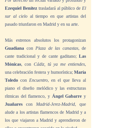
Por derecho
 un recital variado y profundo y 
Ezequiel Benítez
 trasladará al público de 
El 
sur al cielo
 al tiempo en que artistas del 
pasado triunfaron en Madrid y en su arte.
Más estrenos absolutos los protagonizan 
Guadiana
 con 
Plaza de las canastas
, de 
cante tradicional y de cante gaditano; 
Las 
Mónicas
, con 
Cádiz, tú ya me entiendes
, 
una celebración festera y humorística; 
María 
Toledo
 con 
Encuentro
, en el que lleva al 
piano el diseño melódico y las estructuras 
rítmicas del flamenco, y 
Ángel Gabarre
 y 
Juañares 
con 
Madrid-Jerez-Madrid
, que 
alude a los artistas flamencos de Madrid y a 
los que viajaron a Madrid y aprendieron de 