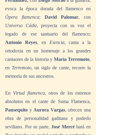
Fernández
, con 
Diego Morao
 a la guitarra, 
evoca la época dorada del flamenco en 
Ópera flamenca
; 
David Palomar
, con 
Universo Cádiz
, proyecta con su voz el 
legado de ese santuario del flamenco; 
Antonio Reyes
, en 
Esencia
, canta a la 
ortodoxia en un homenaje a los grandes 
cantaores de la historia y 
María Terremoto
, 
en 
Terremoto
, un siglo de cante, recorre la 
memoria de sus ancestros.
En 
Virtud flamenca
, otros de los estrenos 
absolutos en el cante de Suma Flamenca, 
Pansequito
 y 
Aurora Vargas
, ofrecen una 
obra de personalidad gaditana y poderío 
sevillano. Por su parte, 
José Mercé 
hará en 