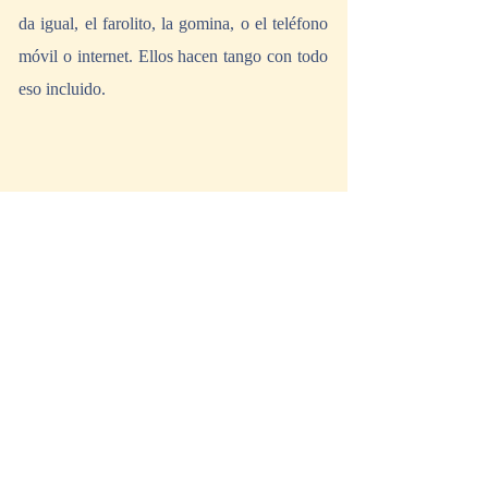
da igual, el farolito, la gomina, o el teléfono 
móvil o internet. Ellos hacen tango con todo 
eso incluido.
-¿Cómo nace vuestra compañía La 
Porteña Tango?