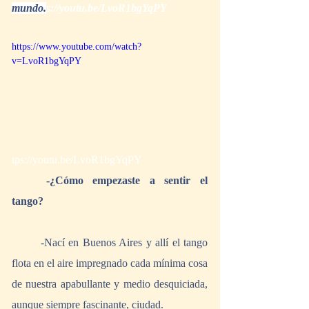
mundo.
s://youtu.be/LvoR1bgYqPY
https://www.youtube.com/watch?
v=LvoR1bgYqPY
tps://youtu.be/LvoR1bgYqPY
-¿Cómo empezaste a sentir el 
tango?
	-Nací en Buenos Aires y allí el tango 
flota en el aire impregnado cada mínima cosa 
de nuestra apabullante y medio desquiciada, 
aunque siempre fascinante, ciudad. 