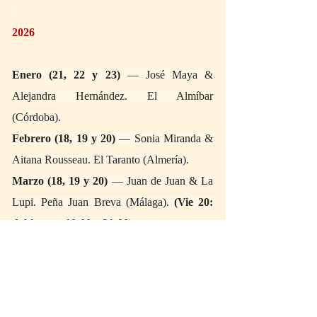
2026
Enero (21, 22 y 23)
 — José Maya & 
Alejandra Hernández. El Almíbar 
(Córdoba).
Febrero (18, 19 y 20)
 — Sonia Miranda & 
Aitana Rousseau. El Taranto (Almería).
Marzo (18, 19 y 20)
 — Juan de Juan & La 
Lupi. Peña Juan Breva (Málaga). 
(Vie 20: 
doble pase 19:00 y 21:00).
Abril (15, 16 y 17)
 — Mónica Iglesias & 
Luis Mariano. Bienal Flamenco Madrid.
Mayo (20, 21 y 22)
 — El Junco & 
Caracolillo de Cádiz. La Perla de Cádiz 