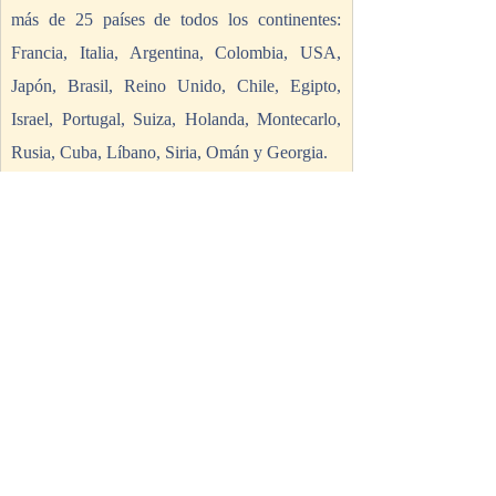
más de 25 países de todos los continentes: 
Francia, Italia, Argentina, Colombia, USA, 
Japón, Brasil, Reino Unido, Chile, Egipto, 
Israel, Portugal, Suiza, Holanda, Montecarlo, 
Rusia, Cuba, Líbano, Siria, Omán y Georgia. 
La Compañía Antonio Gades es la más 
longeva de España y cuenta con una 
trayectoria de 60 años, desde que la fundó el 
artista en 1964. Este verano tendrá presencia 
también en importantes festivales nacionales: el 
28 de junio presentarán 
Bodas de 
Sangre
 y 
Suite Flamenca
 en el Festival 
Internacional de Música y Danza de 
Granada. 
Bodas de Sangre
, creación 
emblemática del coreógrafo basada en la obra 