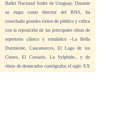
Ballet Nacional Sodre de Uruguay. Durante 
su etapa como director del BNS, ha 
cosechado grandes éxitos de público y crítica 
con la reposición de las principales obras de 
repertorio clásico y romántico –La Bella 
Durmiente, Cascanueces, El Lago de los 
Cisnes, El Corsario, La Sylphide-, y de 
obras de destacados coreógrafos el siglo XX 
como Serge Lifar (Suite en blanc), Léonide 
Massine (El sombrero de tres picos), John 
Cranko (Onegin), Kenneth MacMillan 
(Manon), Mauricio Wainrot (Carmina 
Burana y Un tranvía llamado deseo) o 
Ronald Hynd (La viuda alegre). También ha 
impulsado nuevas producciones como El 