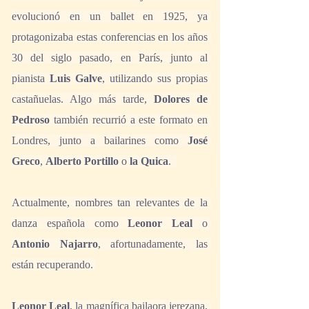
evolucionó en un ballet en 1925, ya 
protagonizaba estas conferencias en los años 
30 del siglo pasado, en París, junto al 
pianista 
Luis Galve
, utilizando sus propias 
castañuelas. Algo más tarde, 
Dolores de 
Pedroso
 también recurrió a este formato en 
Londres, junto a bailarines como 
José 
Greco
, 
Alberto Portillo
 o 
la Quica
.  
Actualmente, nombres tan relevantes de la 
danza española como 
Leonor Leal
 o 
Antonio Najarro
, afortunadamente, las 
están recuperando. 
Leonor Leal
, la magnífica bailaora jerezana, 