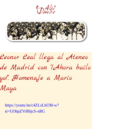
Leonor Leal llega al Ateneo
de Madrid con "¡Ahora bailo
yo!". Homenaje a Mario
Maya
https://youtu.be/c4ZLsLhUM-w?
si=UObpZVrRbjcS-nRG