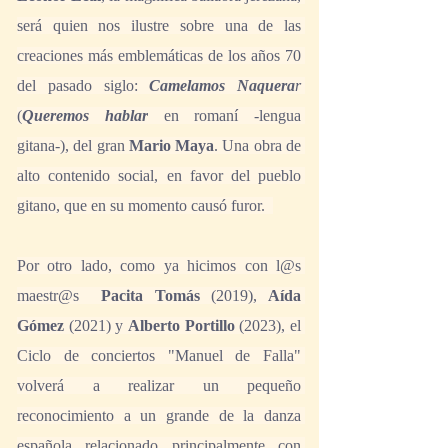
será quien nos ilustre sobre una de las 
creaciones más emblemáticas de los años 70 
del pasado siglo: 
Camelamos Naquera
r 
(
Queremos hablar
 en romaní -lengua 
gitana-), del gran 
Mario Maya
.
Una obra de 
alto contenido social, en favor del pueblo 
gitano, que en su momento causó furor. 
Por otro lado, como ya hicimos con l@s 
maestr@s  
Pacita Tomás
 (2019), 
Aída 
Gómez
 (2021) y 
Alberto Portillo
 (2023), el 
Ciclo de conciertos "Manuel de Falla" 
volverá a realizar un pequeño 
reconocimiento a un grande de la danza 
española relacionado principalmente con 