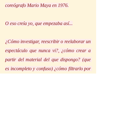
coreógrafo Mario Maya en 1976.
O eso creía yo, que empezaba así...
¿Cómo investigar, reescribir o reelaborar un 
espectáculo que nunca vi?, ¿cómo crear a 
partir del material del que dispongo? (que 
es incompleto y confuso) ¿cómo filtrarlo por 
mi propio cuerpo como bailaora para 
exponerlo? o... mejor aún… por mi propia 
vida en sí.
¿Podría hablarlo?
Camelamos Naquerar significa “queremos 