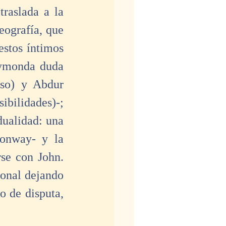
raslada a la 
ografía, que 
stos íntimos 
aymonda duda 
so) y Abdur 
bilidades)-; 
ualidad: una 
onway- y la 
e con John. 
sonal dejando 
 de disputa, 