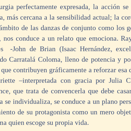
gia perfectamente expresada, la acción se t
 más cercana a la sensibilidad actual; la core
ámbito de las danzas de conjunto como los ge
es, nos conduce a un relato que emociona. R
s  -John de Brian (Isaac Hernández, excel
 Carratalá Coloma, lleno de potencia y posi
 que contribuyen gráficamente a reforzar esa d
riette –interpretada con gracia por Julia C
e, que trata de convencerla que debe casars
ia se individualiza, se conduce a un plano per
miento de su protagonista como un mero objeto
sma quien escoge su propia vida.