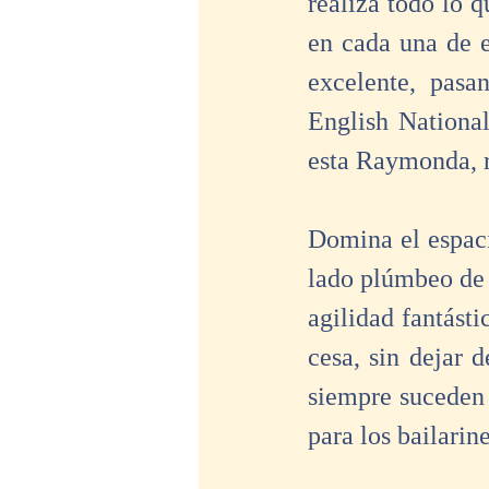
realiza todo lo 
en cada una de e
excelente, pasa
English National
esta Raymonda, r
Domina el espacio
lado plúmbeo de 
agilidad fantást
cesa, sin dejar d
siempre suceden 
para los bailarine