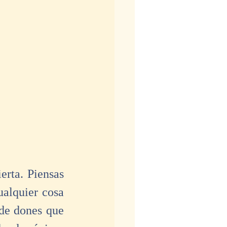
rta. Piensas 
alquier cosa 
de dones que 