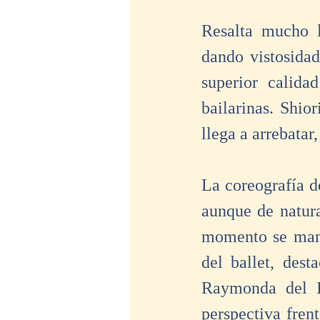
Resalta mucho l
dando vistosidad
superior calida
bailarinas. Shio
llega a arrebatar
La coreografía de
aunque de natura
momento se mant
del ballet, des
Raymonda del I
perspectiva frent